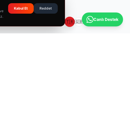
Kabul Et
Reddet
 ve
iz.
Canlı Destek
🇹🇷
🇬🇧
🇩🇪
🇫🇷
İLETIŞIM
📍
Yeni Birlik Sanayi Sitesi, Saray, 675. Cadde No:24/12, 06980
Kahramankazan/Ankara
📞
0312 815 11 65
✉️
info@sbtkimya.com.tr