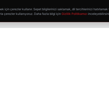
k için çerezler kullanır. Sepet bilgilerinizi saklamak, dil tercihlerinizi hatırlamak
la çerezler kullanıyoruz. Daha fazla bilgi için
Gizlilik Politikamızı
inceleyebilirsin
HIZLI BAĞLANTILAR
Ana Sayfa
Mağaza
Favorilerim
Kargo Takip
İletişim