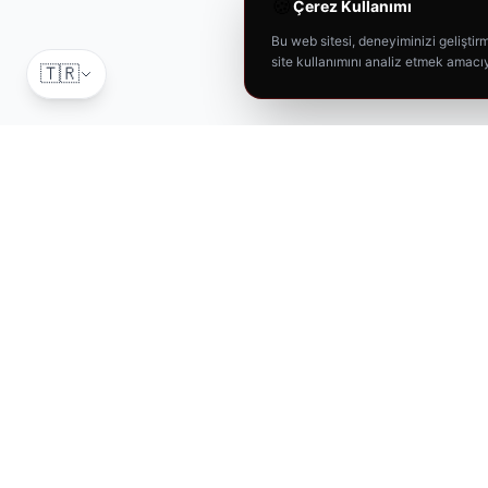
🍪
Çerez Kullanımı
Bu web sitesi, deneyiminizi geliştirme
site kullanımını analiz etmek amacıy
🇹🇷
T-RAX
Car Care
Aracınız için en iyisi. Profesyonel oto bakım ürünleri.
"
Aracınız İçin En İyisi
"