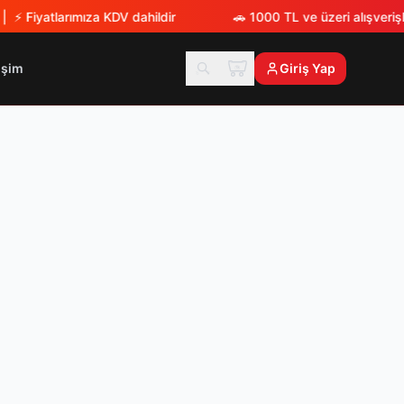
 ⚡
Fiyatlarımıza KDV dahildir
🚗
1000 TL ve üzeri alışverişl
tişim
Giriş Yap
TX