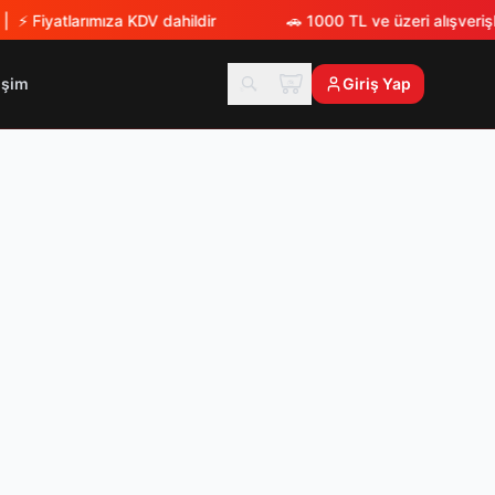
 ⚡
Fiyatlarımıza KDV dahildir
🚗
1000 TL ve üzeri alışverişl
tişim
Giriş Yap
TX