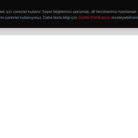
k için çerezler kullanır. Sepet bilgilerinizi saklamak, dil tercihlerinizi hatırlamak
la çerezler kullanıyoruz. Daha fazla bilgi için
Gizlilik Politikamızı
inceleyebilirsin
HIZLI BAĞLANTILAR
Ana Sayfa
Mağaza
Favorilerim
Kargo Takip
İletişim