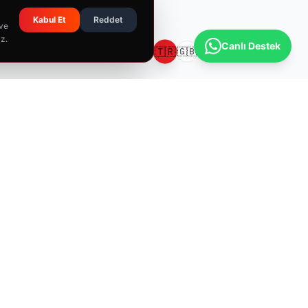
Kabul Et
Reddet
 ve
iz.
Canlı Destek
🇹🇷
🇬🇧
🇩🇪
🇫🇷
İLETIŞIM
📍
Yeni Birlik Sanayi Sitesi, Saray, 675. Cadde No:24/12, 06980
Kahramankazan/Ankara
📞
0312 815 11 65
✉️
info@sbtkimya.com.tr