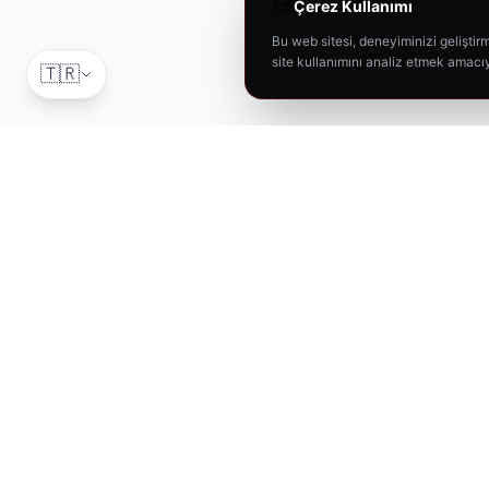
🍪
Çerez Kullanımı
Bu web sitesi, deneyiminizi geliştirme
site kullanımını analiz etmek amacıy
🇹🇷
T-RAX
Car Care
Aracınız için en iyisi. Profesyonel oto bakım ürünleri.
"
Aracınız İçin En İyisi
"