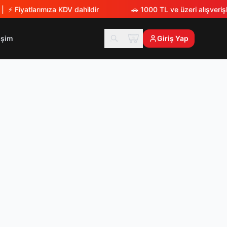
| ⚡
Fiyatlarımıza KDV dahildir
🚗
1000 TL ve üzeri alışverişl
tişim
Giriş Yap
TX