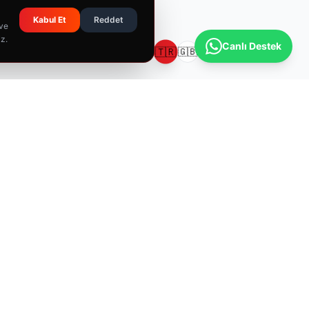
Kabul Et
Reddet
 ve
iz.
Canlı Destek
🇹🇷
🇬🇧
🇩🇪
🇫🇷
İLETIŞIM
📍
Yeni Birlik Sanayi Sitesi, Saray, 675. Cadde No:24/12, 06980
Kahramankazan/Ankara
📞
0312 815 11 65
✉️
info@sbtkimya.com.tr