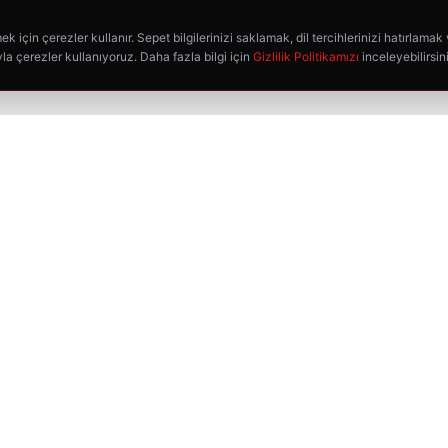
k için çerezler kullanır. Sepet bilgilerinizi saklamak, dil tercihlerinizi hatırlamak
la çerezler kullanıyoruz. Daha fazla bilgi için
Gizlilik Politikamızı
inceleyebilirsin
HIZLI BAĞLANTILAR
Ana Sayfa
Mağaza
Favorilerim
Kargo Takip
İletişim