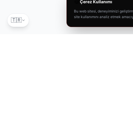
🍪
Çerez Kullanımı
Bu web sitesi, deneyiminizi geliştirme
site kullanımını analiz etmek amacıy
🇹🇷
T-RAX
Car Care
Aracınız için en iyisi. Profesyonel oto bakım ürünleri.
"
Aracınız İçin En İyisi
"