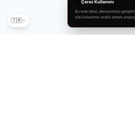
🍪
Çerez Kullanımı
Bu web sitesi, deneyiminizi geliştirme
site kullanımını analiz etmek amacıy
🇹🇷
T-RAX
Car Care
Aracınız için en iyisi. Profesyonel oto bakım ürünleri.
"
Aracınız İçin En İyisi
"