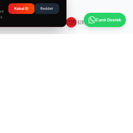
Kabul Et
Reddet
 ve
iz.
Canlı Destek
🇹🇷
🇬🇧
🇩🇪
🇫🇷
İLETIŞIM
📍
Yeni Birlik Sanayi Sitesi, Saray, 675. Cadde No:24/12, 06980
Kahramankazan/Ankara
📞
0312 815 11 65
✉️
info@sbtkimya.com.tr