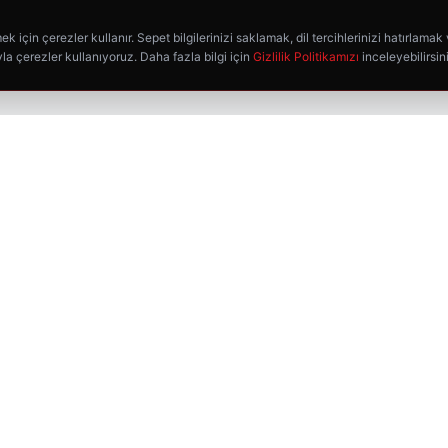
k için çerezler kullanır. Sepet bilgilerinizi saklamak, dil tercihlerinizi hatırlamak
la çerezler kullanıyoruz. Daha fazla bilgi için
Gizlilik Politikamızı
inceleyebilirsin
HIZLI BAĞLANTILAR
Ana Sayfa
Mağaza
Favorilerim
Kargo Takip
İletişim