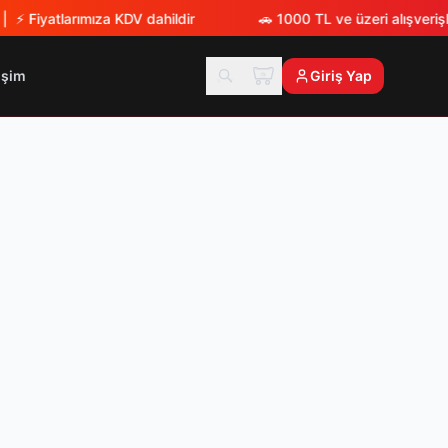
 ⚡
Fiyatlarımıza KDV dahildir
🚗
1000 TL ve üzeri alışverişl
tişim
Giriş Yap
TX