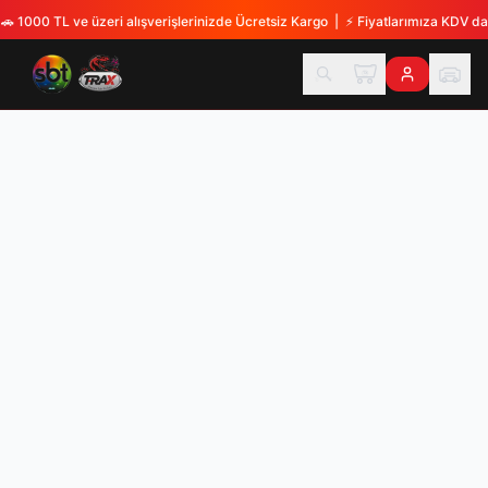
🚗
1000 TL ve üzeri alışverişlerinizde Ücretsiz Kargo
| ⚡
Fiyatlarımıza KDV dah
TX